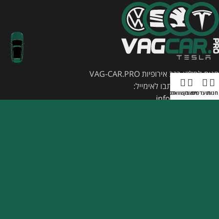
חנות לחלקי רכב אירופיות VAG-CAR.PRO
ליצירת קשר תכתבו לאימייל:
חנות
מועדפים
חשבון
השוואה
תפריט
info@vag-car.pro
עכשיו גם לטסלה
קישורים שימושיים
מאובטח על ידי