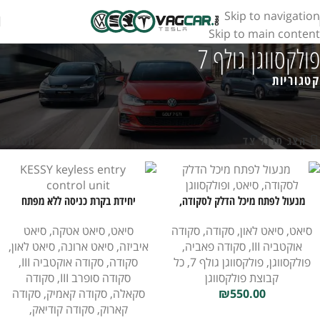
Skip to navigation
Skip to main content
פולקסווגן גולף 7
קטגוריות
עמוד הבית
חנות
פולקסווגן
פולקסווגן גולף 7
מציג 1–18 מתוך 27 תוצאות
הצג סרגל צד
מסננים
מנעול לפתח מיכל הדלק לסקודה,
יחידת בקרת כניסה ללא מפתח
סיאט, ופולקסווגן
KESSY
סיאט
,
סיאט לאון
,
סקודה
,
סקודה
סיאט
,
סיאט אטקה
,
סיאט
אוקטביה III
,
סקודה פאביה
,
איביזה
,
סיאט ארונה
,
סיאט לאון
,
פולקסווגן
,
פולקסווגן גולף 7
,
כל
סקודה
,
סקודה אוקטביה III
,
קבוצת פולקסווגן
סקודה סופרב III
,
סקודה
550.00
₪
סקאלה
,
סקודה קאמיק
,
סקודה
קארוק
,
סקודה קודיאק
,