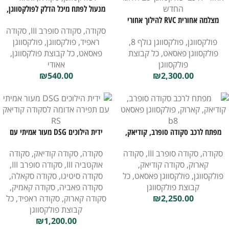
מנעול לפתח מיכל הדלק לפולקסווגן,
מצלמה אחורית RVC להילוך אחורי
סקודה, ואאודי
סקודה
,
סקודה סופרב III
,
סקודה
לרכבי פולקסווגן עם הלוגו החדש
פולקסווגן
,
פולקסווגן גולף 8
,
ראפיד
,
פולקסווגן
,
פולקסווגן
פולקסווגן פאסאט
,
כל קבוצת
פאסאט
,
כל קבוצת פולקסווגן
,
פולקסווגן
אאודי
₪
540.00
₪
2,300.00
מפתח לרכב סקודה סופרב, קודיאק,
ידית הילוכים DSG מעור אמיתי עם
קארוק, פולקסווגן פסאט B8
תפירה אדומה לסקודה קודיאק RS
סקודה
,
סקודה סופרב III
,
סקודה
סקודה
,
סקודה קודיאק
,
סקודה
קארוק
,
סקודה קודיאק
,
אוקטביה III
,
סקודה סופרב III
,
פולקסווגן
,
פולקסווגן פאסאט
,
כל
סקודה סיטיגו
,
סקודה סקאלה
,
קבוצת פולקסווגן
סקודה פאביה
,
סקודה קאמיק
,
2,250.00
₪
סקודה קארוק
,
סקודה ראפיד
,
כל
קבוצת פולקסווגן
₪
1,200.00