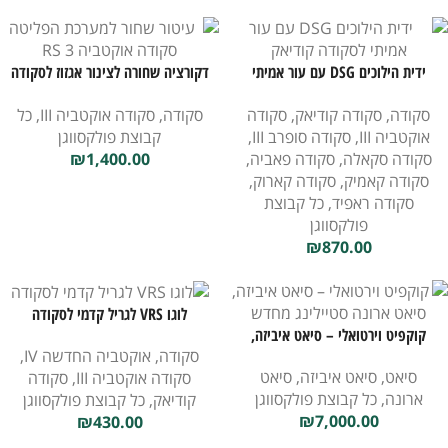
ידית הילוכים DSG עם עור אמיתי
דקורציה שחורה לצינור אגזוז לסקודה
לסקודה קודיאק
אוקטביה RS 3
סקודה
,
סקודה קודיאק
,
סקודה
סקודה
,
סקודה אוקטביה III
,
כל
אוקטביה III
,
סקודה סופרב III
,
קבוצת פולקסווגן
סקודה סקאלה
,
סקודה פאביה
,
1,400.00
₪
סקודה קאמיק
,
סקודה קארוק
,
סקודה ראפיד
,
כל קבוצת
פולקסווגן
₪
870.00
לוגו VRS לגריל קדמי לסקודה
קוקפיט וירטואלי – סיאט איביזה,
סקודה
,
אוקטביה החדשה IV
,
סיאט ארונה סטיילינג מחדש
סיאט
,
סיאט איביזה
,
סיאט
סקודה אוקטביה III
,
סקודה
ארונה
,
כל קבוצת פולקסווגן
קודיאק
,
כל קבוצת פולקסווגן
₪
7,000.00
₪
430.00