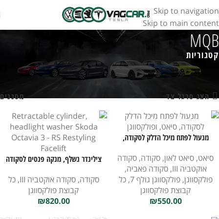
Skip to navigation
Skip to main content
MQB
קטגוריות
עמוד הבית
חנות
מוצרים המתויגים “MQB”
מציג 1–18 מתוך 82 תוצאות
הצג סרגל צד
מסננים
מנעול לפתח מיכל הדלק לסקודה,
סיאט, ופולקסווגן
סיאט
,
סיאט לאון
,
סקודה
,
סקודה
צילינדר נשלף, מנקה פנסים לסקודה
אוקטביה III
,
סקודה פאביה
,
אוקטביה 3 – RS פנים
פולקסווגן
,
פולקסווגן גולף 7
,
כל
סקודה
,
סקודה אוקטביה III
,
כל
קבוצת פולקסווגן
קבוצת פולקסווגן
₪
820.00
₪
550.00