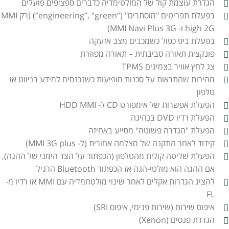
הגדרת עוצמת קול של המולטימדיה כדברים ספציפים פועלים
בפעלת תפריטים "מוסתרים" (“engineering”, “green”) (רק MMI
high 2G ו- MMI Navi Plus 3G)
בפעלת ביפ כפול כשמכבים מצב אזעקה
פונקצית תאורה סביבתית – תאורה מפוזרת
צג לחץ אוויר בצמיגים TPMS
מהירות שהתראות על סכנות מופיעות כשנכנסים למידע בניווט או
טלפון
הפעלת אפשרות של אימפורט CD ל- HDD MMI
הפעלת רדיו DVD בנהיגה
הפעלת "הגדרה פשוטה" מסייע באחיזה
קידוד לאחר התקנה של מצלמה אחורית (ל- MMI 3G plus)
הפעלת שליטה קולית מהטלפון (הכפתור על הצד הימני של ההגה),
אם ההגה הוא מולטי-הגה אז הכפתור Bluetooth הרגיל
להציג הגדרות אקלים לאחר שינוי מולטחמדיה עם MMI או רדיו מ-
FL
איפוס שירות (שירות פנימי, איפוס SRI)
הגדרת פנסים (Xenon)