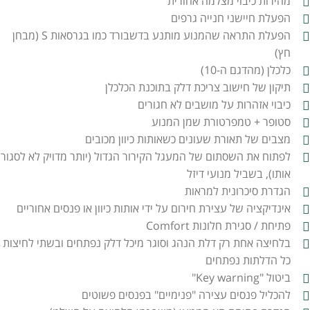
מהירות כיבוי מצלמה אחורית
הפעלת חיישני חנייה גרפים
הפעלת התראה שהמנוע מותנע בדשבורד כמו בגרסאות S (מבחן
חץ)
כלכלן (מהדגם ה-10)
תיקון של חישוב צריכת דלק בתוכנת הכלכלן
כיבוי אזהרות על מושבים לא חגורים
סטופר + טמפרטורת שמן המנוע
מצבים של תאורת שעונים כשאותות כיוון מכובים
לפתוח את השסתום של המעגל הקירור הגדול (יותר מדויק לא לסגור
אותו), בשביל מנועי דיזל
הגדרת סיכרונית למראות
אינדיקציה של עצירת חירום על ידי אותות כיוון או פנסים אחוריים
פתיחת / סגירת חלונות Comfort
בלחיצה אחת רק דלת הנהג וסוגר מיכל דלק נפתחים ובשתי לחיצות
כל הדלתות נפתחים
ביטול "Key warning"
להכליל פנסים עצירה "פנימיים" בפנסים פשוטים