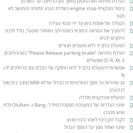
הגדרת פתיחת תא המטען (משך זמן הלחיצה על השלט)
ביטול פונקצית engine stop כשדלת הנהג פתוחה והמושב לא
חגור
הכפלה של אותות כיוון על ידי פנסי עצירה
להמניך את המראה הימנית כשההילוך האחורי מופעל, כולל תיבת
הילוכים ידנית
הפעלת בלם יד ללא מושבים חגורים
הורדת התראה “Please Release parking brake” כשההילוכים
D, R, M, S מופעלים
אפשרות להפעלת בלם יד ללא החזקה של הבלם עם ההיולכים P ו-
N
צג מהירות על מסך המולטימדיה הגדול שללא MMI (מצב בית ספר
לנהיגה)
הפעלת אינדקצית סוללה
שינוי הגדרות של המערכת הסטנדרטית ל- Bang ו- Olufsen (למי
שיש מגבר)
לקבל זמן כיבוי לאחר כיבוי מנוע
שינוי שומר מסך על המסך הגדול