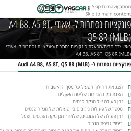
Skip to navigation
Skip to main content
פונקציות נסתרות ל- אאודי A4 B8, A5 8T,
Q5 8R (MLB)
ראשי
דף הבית
הפעלת פונקציות נסתרות
פונקציות נסתרות ל- אאודי
A4 B8, A5 8T, Q5 8R (MLB)
פונקציות נסתרות ל- Audi A4 B8, A5 8T, Q5 8R (MLB)
הצג את ההילוך הפעיל על מסך הדאשבורד
הצגת זמן בהגדרות שליטת האקלים
זמן פעולה של מנקה פנסים
מספר של פעולות ניגובים בין פעולות של מנקה פנסים
זמן פעולה של המגבים, שלאחר מכן מקה הפנסים יופעל
ביטול גריפת מגבים
ביטול פעולה אוטומתית של המגב האחורי כשההילוך האחורי מופעל