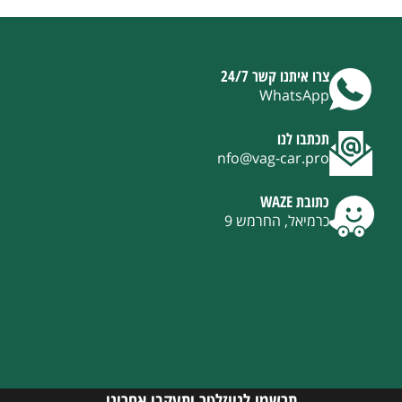
צרו איתנו קשר 24/7
WhatsApp
תכתבו לנו
nfo@vag-car.pro
כתובת WAZE
כרמיאל, החרמש 9
תרשמו לניוזלטר ותעקבו אחרינו