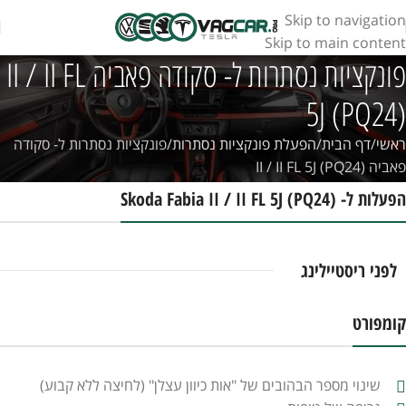
Skip to navigation
Skip to main content
פונקציות נסתרות ל- סקודה פאביה II / II FL
5J (PQ24)
ראשי
דף הבית
הפעלת פונקציות נסתרות
פונקציות נסתרות ל- סקודה
פאביה II / II FL 5J (PQ24)
הפעלות ל- Skoda Fabia II / II FL 5J (PQ24)
לפני ריסטיילינג
קומפורט
שינוי מספר הבהובים של "אות כיוון עצלן" (לחיצה ללא קבוע)