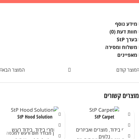
מידע נוסף
חוות דעת (0)
בערך StP
משלוח ומסירה
מאפיינים
מוצר קודם
המוצר הבא
מוצרים קשורים
StP Hood Solution
StP Carpet
חומרי בידוד
,
מוצרים ואביזרים
חומרי בידוד
,
בידוד רעש
פתרון מבודד חום ורעש למכסה
נלווים