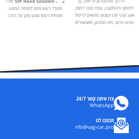
שטיח רכב סינתטי מבית StP, קל
מנוע StP Hood Solution
חומר
לחיתוך ולהתקנה, עמיד בפני לחות,
מבודד רעש וחום למכסה המנוע,
אש, קרני UV ועובש. מתאים לריפוד
מפחית רעשי מנוע ומגן על הרכב
פנים הרכב, תא המטען, סאבוופרים
מפני התחממות. מתאים במיוחד
ומערכות שמע.
לאזור תא המנוע, עמיד בחום ומותקן
בקלות.
צרו איתנו קשר 24/7
WhatsApp
תכתבו לנו
nfo@vag-car.pro