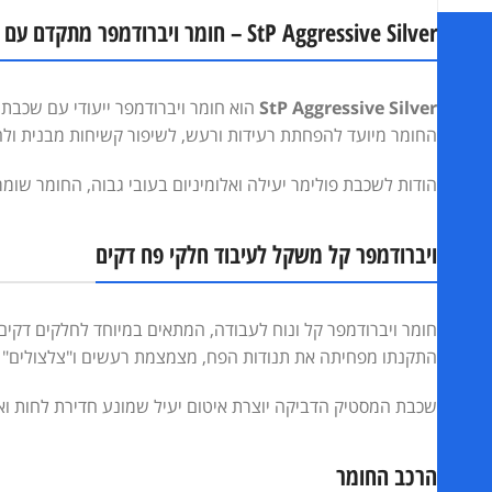
StP Aggressive Silver – חומר ויברודמפר מתקדם עם הידבקות מוגברת
הוא חומר ויברודמפר ייעודי עם שכבת
החומר מיועד להפחתת רעידות ורעש, לשיפור קשיחות מבנית ולהג
הודות לשכבת פולימר יעילה ואלומיניום בעובי גבוה, החומר שומ
‏ויברודמפר קל משקל לעיבוד חלקי פח דקים
חומר ויברודמפר קל ונוח לעבודה, המתאים במיוחד לחלקים דקים ב
התקנתו מפחיתה את תנודות הפח, מצמצמת רעשים ו"צלצולים" ומ
שכבת המסטיק הדביקה יוצרת איטום יעיל שמונע חדירת לחות ואוו
‏הרכב החומר