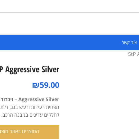
צור קשר
StP 
P Aggressive Silver
₪
59.00
Aggressive Silver – ‏ויברודמפר קל במיוחד לחלקי פח דקים
מפחית רעידות ורעש בגג, דלתות 
לחלקים עדינים במבנה הרכב.
המוצרים באתר מוצגי