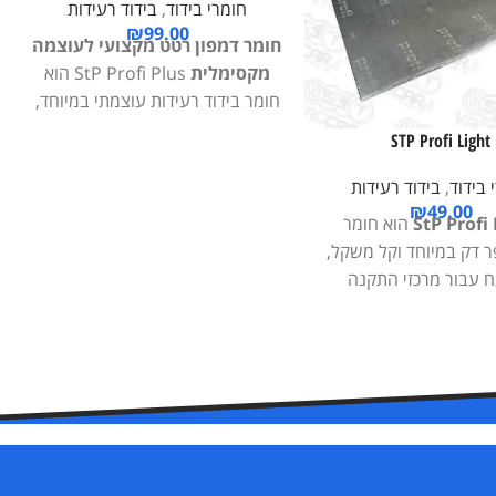
חומרי בידוד
,
בידוד רעידות
₪
99.00
חומר דמפון רטט מקצועי לעוצמה
מקסימלית
StP Profi Plus הוא
חומר בידוד רעידות עוצמתי במיוחד,
שתוכנן במיוחד לאזורים החשופים
STP Profi Light
לרעידות קשות ברכב – רצפה, תא
מטען וקשתות גלגלים. בזכות
 בידוד
,
בידוד רעידות
הידבקות הדרגתית חזקה וערך KMP
₪
49.00
StP Profi
הוא חומר
גבוה במיוחד, הוא מספק הגנה
ר דק במיוחד וקל משקל,
מרבית מפני רעידות וקורוזיה, תוך
 עבור מרכזי התקנה
שמירה על משקל נמוך והרכב נקי.
ם. אידיאלי לשימוש בגג
פתרון אידיאלי למרכזי התקנה
ק הדבקה מעולה ויעילות
מקצועיים.
יוחד ללא צורך בחימום.
שאיר סימנים, חסר ריח
 התקנה נקייה ונוחה.