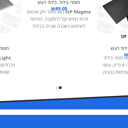
חומרי בידוד
,
בידוד רעש
₪
89.00
StP Magma
הוא חומר זיוּק ואיטום
תרמי גמיש וקל להתקנה, המיועד
לשימוש כשכבה שנייה בבידוד
הרכב. מתאים לעיבוד רצפת הרכב,
StP
דלתות, תא מטען וכנפיים אחוריות.
עמיד בפני מים, בעל שכבת דבק
ידוד רעש
חומרי
חזקה ונצמד היטב לשכבות הדמפר.
א חומר בידוד
 Light
מאפשר חיסכון בזמן עבודה הודות
תרמי ואקוסטי בעובי 6 מ"מ, עשוי
ויברודמפ
לשילוב תכונות של שני חומרים
צפיפות גבוהה,
שפותח
בשכבה אחת.
מית להתקנה
מקצועיי
דיאלי כשכבת
הרכב, מספ
לישית, מספק
גבוהה במ
מתאים להתקנה
אינו מ
ה ותא מטען.
ומבטיח