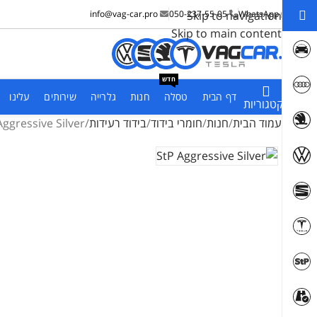
info@vag-car.pro
050-237-55-05
Skip to navigation
WhatsApp
Skip to main content
חדש
דף הבית
טסלה
חנות
גלרייה
שירותים
עלינו
קטגוריות
עמוד הבית
חנות
חומרי בידוד
בידוד רעידות
Aggressive Silver