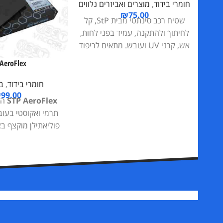
חומרי בידוד
,
מוצרים ואביזרים נלווים
₪
75.00
שטיח רכב סינתטי מבית StP, קל
לחיתוך ולהתקנה, עמיד בפני לחות,
אש, קרני UV ועובש. מתאים לריפוד
פנים הרכב, תא המטען, סאבוופרים
 AeroFlex
ומערכות שמע.
חומרי בידוד
,
ב
₪
99.00
STP AeroFlex
הו
פוליאתילן מוקצף ב
עם שכבת דבק עצ
פשוטה ומהירה. אי
בידוד שנייה או ש
הגנה מרעש וחום, ו
בדלתות, גג, רצפ