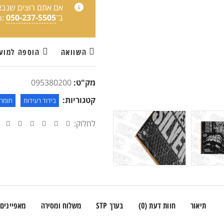
אם אתם רוצים שנבצע
ב־WhatsApp:
050-237-5505
השוואה
הוספה למוע
מק"ט:
095380200
קטגוריות:
בידוד רעידות
חומרי
לחלוק:
תיאור
חוות דעת (0)
בערך STP
משלוח ומסירה
מאפיינים