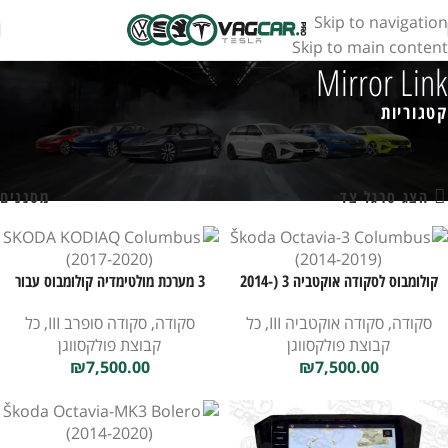
Skip to navigation
Skip to main content
Mirror Link
קטגוריות
עמוד הבית
חנות
מוצרים המתויגים “Mirror Link”
מציגים את כל ⁦5⁩ התוצאות
הצג סרגל צד
מסננים
קולומבוס לסקודה אוקטביה 3 (2014-
3 מערכת מולטימדיה קולומבוס עבור
2019)
סקודה סופרב
סקודה
,
סקודה אוקטביה III
,
כל
סקודה
,
סקודה סופרב III
,
כל
קבוצת פולקסווגן
קבוצת פולקסווגן
₪
7,500.00
₪
7,500.00