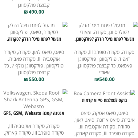
קבוצת פולקסווגן
₪
490.00
מנעול לפתח מיכל הדלק לפולקסווגן,
מנעול לפתח מיכל הדלק לסקודה,
סקודה, ואאודי
סיאט, ופולקסווגן
סקודה
,
סקודה סופרב III
,
סקודה
סיאט
,
סיאט לאון
,
סקודה
,
סקודה
ראפיד
,
פולקסווגן
,
פולקסווגן
אוקטביה III
,
סקודה פאביה
,
פאסאט
,
כל קבוצת פולקסווגן
,
פולקסווגן
,
פולקסווגן גולף 7
,
כל
אאודי
קבוצת פולקסווגן
₪
550.00
₪
540.00
בוקס למצלמת סייוע קדמית
סיאט
,
סיאט אטקה
,
סיאט
אנטנה קטנה GPS, GSM, Webasto
איביזה
,
סיאט ארונה
,
סיאט לאון
,
בסגנון כריש לגג עבור סקודה,
סקודה
,
סקודה אוקטביה III
,
סקודה
,
סקודה אוקטביה III
,
פולקסווגן
סקודה סופרב III
,
סקודה קארוק
,
סקודה סופרב III
,
סקודה קארוק
,