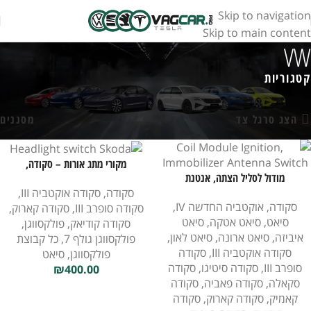
Skip to navigation
Skip to main content
VW
קטגוריות
עמוד הבית
חנות
מוצרים המתויגים “VW”
מציג 1–18 מתוך 27 תוצאות
הצג סרגל צד
מסננים
מקורי מתג אורות – סקודה,
מודול לסליל הצתה, אנטנת
פולקסוואגן, סאט
אימובילייזר למתג
סקודה
,
סקודה אוקטביה III
,
סקודה
,
אוקטביה החדשה IV
,
סקודה סופרב III
,
סקודה קארוק
,
סיאט
,
סיאט אטקה
,
סיאט
סקודה קודיאק
,
פולקסווגן
,
איביזה
,
סיאט ארונה
,
סיאט לאון
,
פולקסווגן גולף 7
,
כל קבוצת
סקודה אוקטביה III
,
סקודה
פולקסווגן
,
סיאט
סופרב III
,
סקודה סיטיגו
,
סקודה
₪
400.00
סקאלה
,
סקודה פאביה
,
סקודה
קאמיק
,
סקודה קארוק
,
סקודה