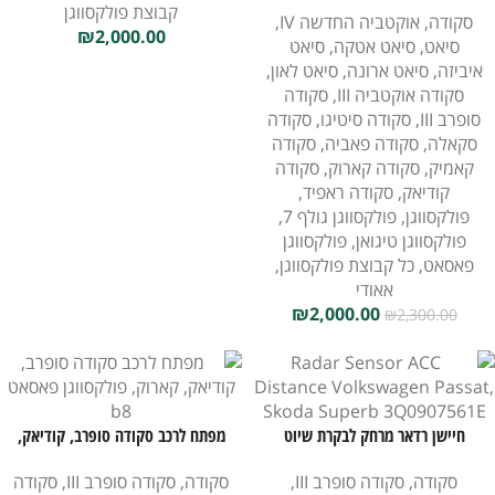
קבוצת פולקסווגן
סקודה
,
אוקטביה החדשה IV
,
₪
2,000.00
סיאט
,
סיאט אטקה
,
סיאט
איביזה
,
סיאט ארונה
,
סיאט לאון
,
סקודה אוקטביה III
,
סקודה
סופרב III
,
סקודה סיטיגו
,
סקודה
סקאלה
,
סקודה פאביה
,
סקודה
קאמיק
,
סקודה קארוק
,
סקודה
קודיאק
,
סקודה ראפיד
,
פולקסווגן
,
פולקסווגן גולף 7
,
פולקסווגן טיגואן
,
פולקסווגן
פאסאט
,
כל קבוצת פולקסווגן
,
אאודי
₪
2,000.00
₪
2,300.00
חיישן רדאר מרחק לבקרת שיוט
מפתח לרכב סקודה סופרב, קודיאק,
אדפטיבית לפולקסווגן פסאט, סקודה
קארוק, פולקסווגן פסאט B8
סקודה
,
סקודה סופרב III
,
סקודה
,
סקודה סופרב III
,
סקודה
סופרב