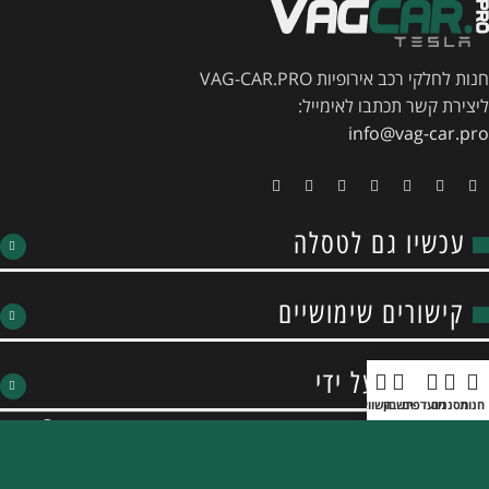
חנות לחלקי רכב אירופיות VAG-CAR.PRO
ליצירת קשר תכתבו לאימייל:
info@vag-car.pro
עכשיו גם לטסלה
קישורים שימושיים
מאובטח על ידי
חנות
מסננים
מועדפים
חשבון
השוואה
תפריט
זכויות יוצרים 2026,
VAG-CAR.PRO
.
כל הזכויות שמורות | מופעל על ידי